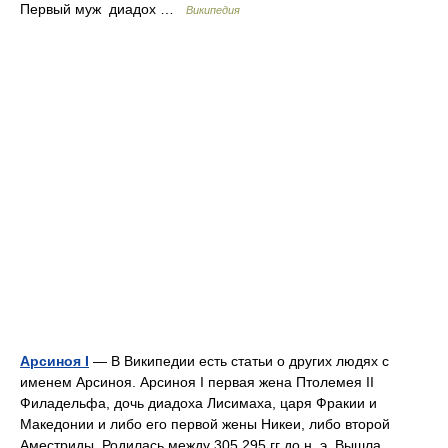
Первый муж диадох …
Википедия
Арсиноя I
— В Википедии есть статьи о других людях с
именем Арсиноя. Арсиноя I первая жена Птолемея II
Филадельфа, дочь диадоха Лисимаха, царя Фракии и
Македонии и либо его первой жены Никеи, либо второй
Аместриды. Родилась между 305 295 гг до н. э. Вышла… …