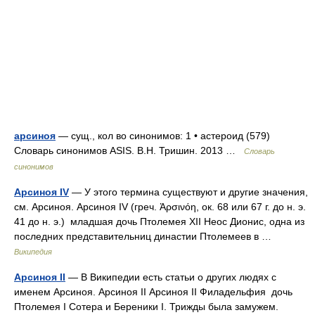
арсиноя
— сущ., кол во синонимов: 1 • астероид (579)
Словарь синонимов ASIS. В.Н. Тришин. 2013 …
Словарь
синонимов
Арсиноя IV
— У этого термина существуют и другие значения,
см. Арсиноя. Арсиноя IV (греч. Ἀρσινόη, ок. 68 или 67 г. до н. э.
41 до н. э.) младшая дочь Птолемея XII Неос Дионис, одна из
последних представительниц династии Птолемеев в …
Википедия
Арсиноя II
— В Википедии есть статьи о других людях с
именем Арсиноя. Арсиноя II Арсиноя II Филадельфия дочь
Птолемея I Сотера и Береники I. Трижды была замужем.