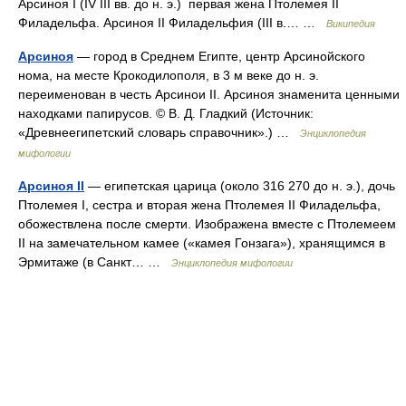
Арсиноя I (IV III вв. до н. э.) первая жена Птолемея II
Филадельфа. Арсиноя II Филадельфия (III в.… …
Википедия
Арсиноя
— город в Среднем Египте, центр Арсинойского
нома, на месте Крокодилополя, в 3 м веке до н. э.
переименован в честь Арсинои II. Арсиноя знаменита ценными
находками папирусов. © В. Д. Гладкий (Источник:
«Древнеегипетский словарь справочник».) …
Энциклопедия
мифологии
Арсиноя II
— египетская царица (около 316 270 до н. э.), дочь
Птолемея I, сестра и вторая жена Птолемея II Филадельфа,
обожествлена после смерти. Изображена вместе с Птолемеем
II на замечательном камее («камея Гонзага»), хранящимся в
Эрмитаже (в Санкт… …
Энциклопедия мифологии