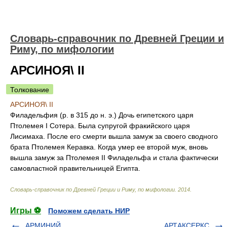
Cловарь-справочник по Древней Греции и
Риму, по мифологии
АРСИНОЯ\ II
Толкование
АРСИНОЯ\ II
Филадельфия (р. в 315 до н. э.) Дочь египетского царя
Птолемея I Сотера. Была супругой фракийского царя
Лисимаха. После его смерти вышла замуж за своего сводного
брата Птолемея Керавка. Когда умер ее второй муж, вновь
вышла замуж за Птолемея II Филадельфа и стала фактически
самовластной правительницей Египта.
Cловарь-справочник по Древней Греции и Риму, по мифологии
.
2014
.
Игры ⚽
Поможем сделать НИР
АРМИНИЙ
АРТАКСЕРКС