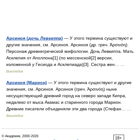
Арсиноя (дочь Левкиппа)
— У этого термина существуют и
другие значения, см. Арсиноя. Арсиноя (др. греч. Ἀρσινόη).
Персонаж древнегреческой мифологии. Дочь Левкиппа. Мать
Асклепия от Аполлона[1] (по мессенской[2] версии,
изложенной у Гесиода и Асклепиада)[3]. Сестра жен… …
Википедия
Арсиноя (Марион)
— У этого термина существуют и другие
значения, см. Арсиноя. Арсиноя (греч. Ἀρσινόη) ныне
несуществующий древний город на северо западе Кипра,
недалеко от мыса Акамас и старинного города Марион.
Древние писатели объединяли эти два города (Стефан… …
Википедия
© Академик, 2000-2026
18+