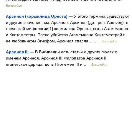
Википедия
Арсиноя (кормилица Ореста)
— У этого термина существуют
и другие значения, см. Арсиноя. Арсиноя (др. греч. Ἀρσινόη) в
греческой мифологии[1] кормилица Ореста, сына Агамемнона
и Клитеместры. После убийства Агамемнона Клитеместрой и
ее любовником Эгисфом, Арсиноя спасла… …
Википедия
Арсиноя III
— В Википедии есть статьи о других людях с
именем Арсиноя. Арсиноя III Филопатра Арсиноя III
египетская царица, дочь Птолемея III и …
Википедия